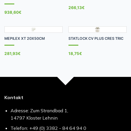
266,13
€
938,60
€
MEPILEX XT 20X50CM
STATLOCK CV PLUS CRES TRIC
281,93
€
18,75
€
Kontakt
Adresse: Zum Strandbad 1,
14797 Kloster Lehnin
Telefon: +49 (0) 3382 - 84 64 94 0