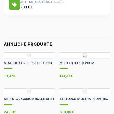
ART.-NR. DES HERSTELLERS
2083O
ÄHNLICHE PRODUKTE
STATLOCK CV PLUS CRE TR NO
MEPILEX XT 10X20CM
19,37
€
141,37
€
MEPITAC 2X300CM ROLLE UNST
STATLOCK IV ULTRA PEDIATRIC
24,30
€
510,99
€