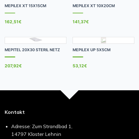
MEPILEX XT 15X15CM
MEPILEX XT 10X20CM
162,51
€
141,37
€
MEPITEL 20X30 STERIL NETZ
MEPILEX UP 5X5CM
207,92
€
53,12
€
Kontakt
Adresse: Zum Strandbad 1,
14797 Kloster Lehnin