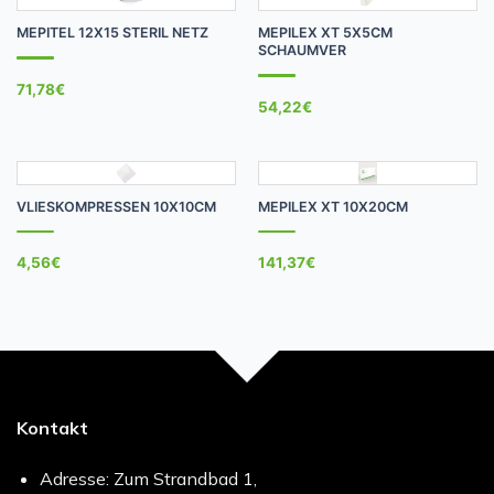
MEPITEL 12X15 STERIL NETZ
MEPILEX XT 5X5CM
SCHAUMVER
71,78
€
54,22
€
VLIESKOMPRESSEN 10X10CM
MEPILEX XT 10X20CM
4,56
€
141,37
€
Kontakt
Adresse: Zum Strandbad 1,