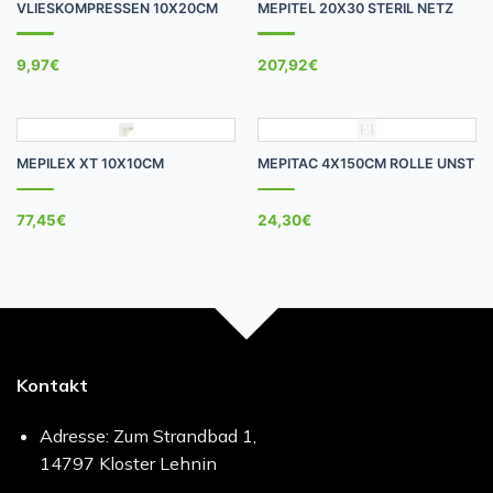
VLIESKOMPRESSEN 10X20CM
MEPITEL 20X30 STERIL NETZ
9,97
€
207,92
€
MEPILEX XT 10X10CM
MEPITAC 4X150CM ROLLE UNST
77,45
€
24,30
€
Kontakt
Adresse: Zum Strandbad 1,
14797 Kloster Lehnin