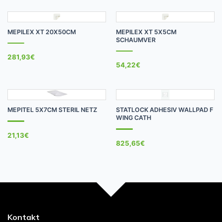
MEPILEX XT 20X50CM
MEPILEX XT 5X5CM
SCHAUMVER
281,93
€
54,22
€
MEPITEL 5X7CM STERIL NETZ
STATLOCK ADHESIV WALLPAD F
WING CATH
21,13
€
825,65
€
Kontakt