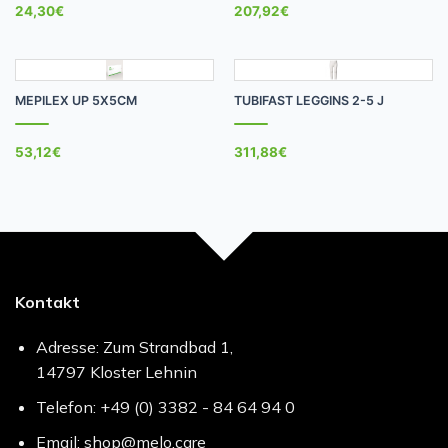
24,30
€
207,92
€
MEPILEX UP 5X5CM
TUBIFAST LEGGINS 2-5 J
53,12
€
311,88
€
Kontakt
Adresse: Zum Strandbad 1,
14797 Kloster Lehnin
Telefon: +49 (0) 3382 - 84 64 94 0
Email: shop@melo.care