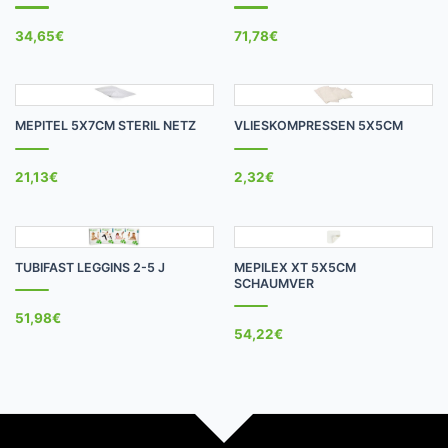
34,65
€
71,78
€
MEPITEL 5X7CM STERIL NETZ
VLIESKOMPRESSEN 5X5CM
21,13
€
2,32
€
TUBIFAST LEGGINS 2-5 J
MEPILEX XT 5X5CM
SCHAUMVER
51,98
€
54,22
€